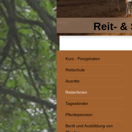
Reit- &
Kurs : Ponypiraten
Reitschule
Ausritte
Reiterferien
Tageskinder
Pferdepension
Beritt und Ausbildung von