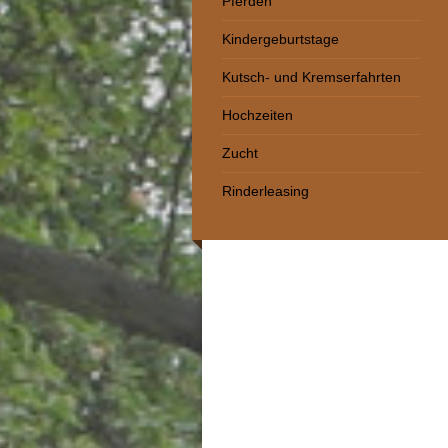
Pferden
Kindergeburtstage
Kutsch- und Kremserfahrten
Hochzeiten
Zucht
Rinderleasing